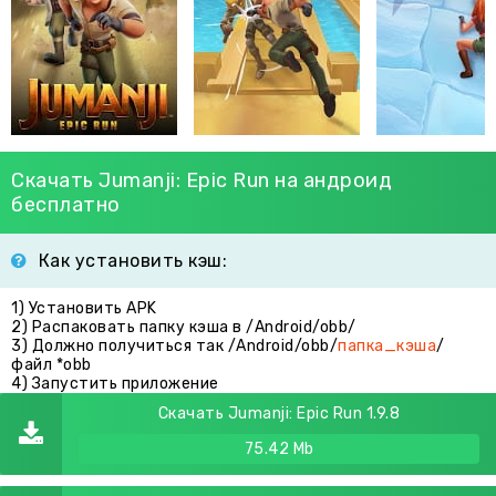
Скачать Jumanji: Epic Run на андроид
бесплатно
Как установить кэш:
1) Установить APK
2) Распаковать папку кэша в /Android/obb/
3) Должно получиться так /Android/obb/
папка_кэша
/
файл *obb
4) Запустить приложение
Скачать Jumanji: Epic Run 1.9.8
75.42 Mb