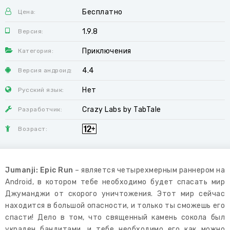
Бесплатно
Цена:
1.9.8
Версия:
Приключения
Категория:
4.4
Версия андроид:
Нет
Русский язык:
Crazy Labs by TabTale
Разработчик:
Возраст:
Jumanji: Epic Run
– является четырехмерным раннером на
Android, в котором тебе необходимо будет спасать мир
Джуманджи от скорого уничтожения. Этот мир сейчас
находится в большой опасности, и только ты сможешь его
спасти! Дело в том, что священный камень сокола был
украден бандитами, и тебе необходимо его как можно