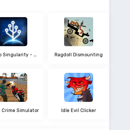
Cell to Singularity - Evolution Never Ends
Ragdoll Dismounting
 Crime Simulator
Idle Evil Clicker