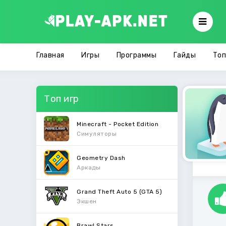
Главная
Игры
Программы
Гайды
Топ
Топ игр
Minecraft - Pocket Edition
Симуляторы
Geometry Dash
Аркады
Grand Theft Auto 5 (GTA 5)
Экшен
Brawl Stars