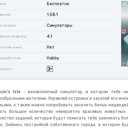
Бесплатно
ена:
1.58.1
ерсия:
Симуляторы
атегория:
4.1
ерсия андроид:
Нет
усский язык:
Habby
азработчик:
озраст:
uin's Isle
– великолепный симулятор, в котором тебе не
ообразными жителями. Управляй островом и заселяй его мн
ицами, а также можно попробовать заселить белых медведей
ать большое количество невероятно красивых животных 
чество заданий, которые будут помогать тебе завлекать бо
о. Займись постройкой собственного города, в котором б