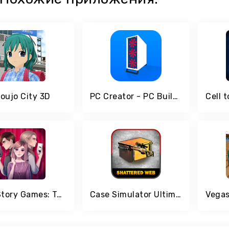
oujo City 3D
PC Creator - PC Building Simulator
Love Story Games: Teenage Drama
Case Simulator Ultimate
Vegas