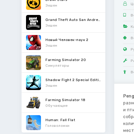
Ц
Экшен
В
Grand Theft Auto San Andreas
Экшен
К
В
Новый Человек-паук 2
Экшен
Р
Farming Simulator 20
Р
Симуляторы
В
Shadow Fight 2 Special Edition
Экшен
Peng
Farming Simulator 18
разн
Обучающие
и пт
собр
Human: Fall Flat
коли
Головоломки
мест