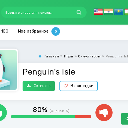
 100
Мое избранное
Главная
»
Игры
»
Симуляторы
»
Penguin's Is
Penguin's Isle
Скачать
В закладки
80%
(Оценок:
5
)