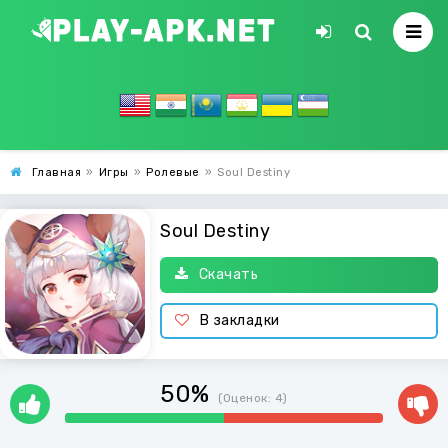
Главная
»
Игры
»
Ролевые
»
Soul Destiny
Soul Destiny
Скачать
В закладки
50%
(Оценок:
4
)