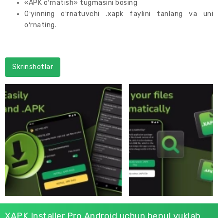
«APK oʻrnatish» tugmasini bosing
Oʻyinning oʻrnatuvchi .xapk faylini tanlang va uni
oʻrnating.
Skrinshotlar
XAPK Installer Pro Android uchun bepul yuklab