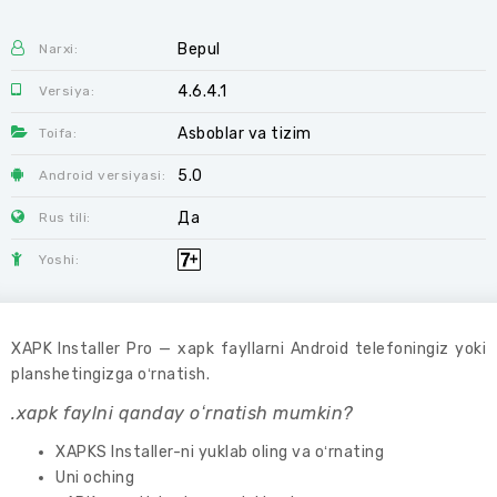
Bepul
Narxi:
4.6.4.1
Versiya:
Asboblar va tizim
Toifa:
5.0
Android versiyasi:
Да
Rus tili:
Yoshi:
XAPK Installer Pro — xapk fayllarni Android telefoningiz yoki
planshetingizga oʻrnatish.
.xapk faylni qanday oʻrnatish mumkin?
XAPKS Installer-ni yuklab oling va oʻrnating
Uni oching